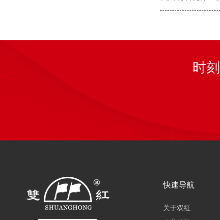
时刻
快速导航
关于双红