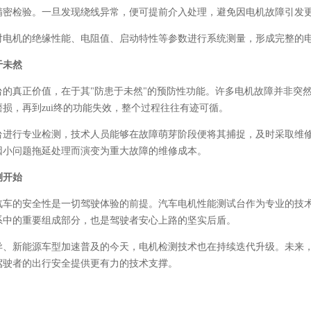
精密检验。一旦发现绕线异常，便可提前介入处理，避免因电机故障引发
对电机的绝缘性能、电阻值、启动特性等参数进行系统测量，形成完整的
于未然
台的真正价值，在于其"防患于未然"的预防性功能。许多电机故障并非突
损，再到zui终的功能失效，整个过程往往有迹可循。
台进行专业检测，技术人员能够在故障萌芽阶段便将其捕捉，及时采取维修
因小问题拖延处理而演变为重大故障的维修成本。
测开始
汽车的安全性是一切驾驶体验的前提。汽车电机性能测试台作为专业的技
系中的重要组成部分，也是驾驶者安心上路的坚实后盾。
异、新能源车型加速普及的今天，电机检测技术也在持续迭代升级。未来
驾驶者的出行安全提供更有力的技术支撑。