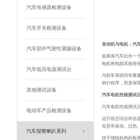
汽车传感器检测设备
汽车开关检测设备
发动机与电机：汽车
汽车部件气密性测漏设备
如果将汽车比作一
电机将电能高效转
汽车低压电器测试台
与刹车系统同等重
例行程序，而是保
其他测试设备
汽车电机性能测试
汽车电机性能测试
电动车产品检测设备
运行状态综合评估
在异常振动、过热
汽车报警喇叭系列
转子绕线机构的检