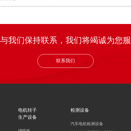
与我们保持联系，我们将竭诚为您服
联系我们
电机转子
检测设备
生产设备
汽车电机检测设备