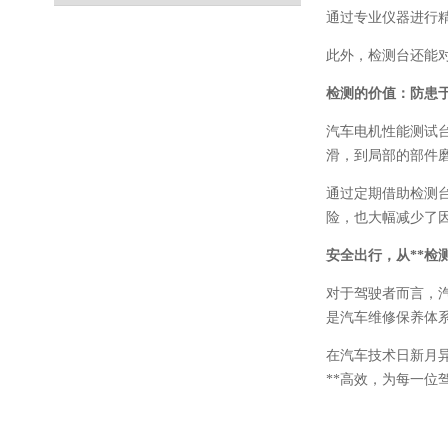
通过专业仪器进行
此外，检测台还能
检测的价值：防患
汽车电机性能测试
滑，到局部的部件磨
通过定期借助检测
险，也大幅减少了
安全出行，从**检
对于驾驶者而言，
是汽车维修保养体
在汽车技术日新月
**高效，为每一位