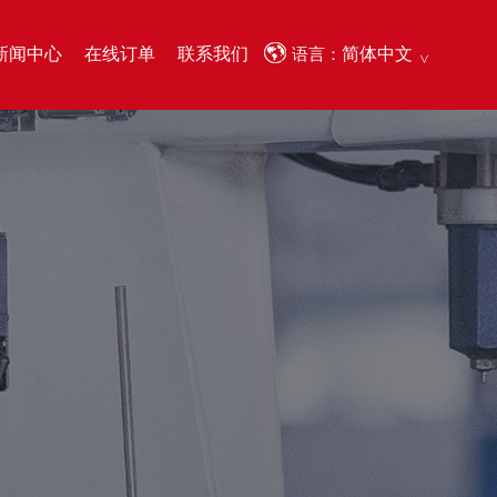
新闻中心
在线订单
联系我们
简体中文
语言：
English