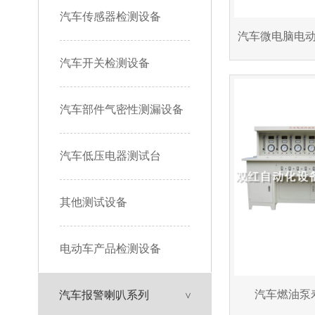
汽车传感器检测设备
汽车微电脑电
汽车开关检测设备
汽车部件气密性测漏设备
汽车低压电器测试台
其他测试设备
电动车产品检测设备
汽车燃油泵
汽车报警喇叭系列