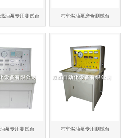
动燃油泵专用测试台
汽车燃油泵磨合测试台
燃油泵专用测试台
汽车燃油泵专用测试台