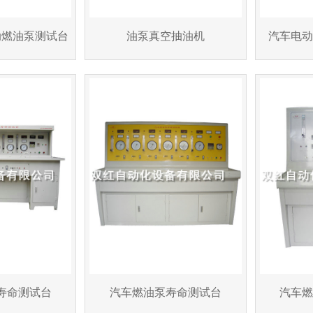
动燃油泵测试台
油泵真空抽油机
汽车电
寿命测试台
汽车燃油泵寿命测试台
汽车