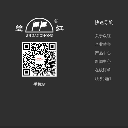
快速导航
关于双红
企业荣誉
产品中心
新闻中心
在线订单
联系我们
手机站