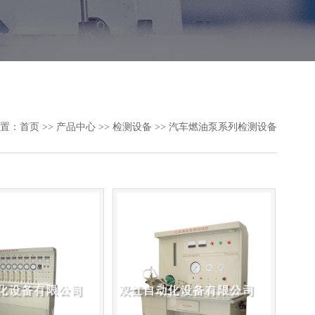
位置：
首页
>>
产品中心
>>
检测设备
>>
汽车燃油泵系列检测设备