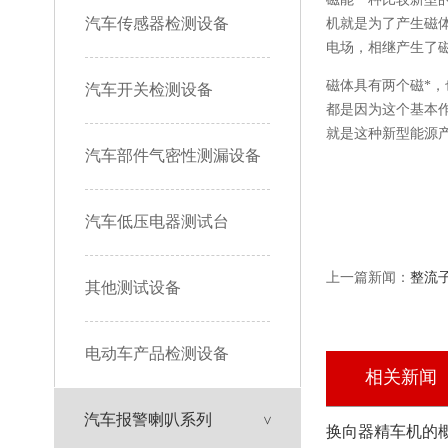
磁能一种比较新型
汽车传感器检测设备
机就是为了产生磁
电场，相继产生了
磁体具有两个磁*
汽车开关检测设备
都是因为这个基本
就是这种新型能源
汽车部件气密性测漏设备
汽车低压电器测试台
上一篇新闻：
整流
其他测试设备
电动车产品检测设备
相关新闻
汽车报警喇叭系列
换向器精车机的