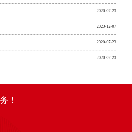
2020-07-23
2023-12-07
2020-07-23
2020-07-23
务！