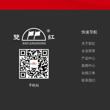
快速导航
关于双红
企业荣誉
产品中心
新闻中心
在线订单
联系我们
手机站