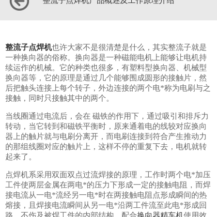
整流子点焊机产品概述及工作原理介绍
整流子点焊机
也许大家不是很清楚是什么，其实整流子就是
一种换向器的俗称。换向器是一种磁能电机上能够让电机持
续运作的机械。它的种类也很多，有塑料型换向器、机械型
换向器等，它的原理是通过几个能够围成圆形的接触片，然
后把触头连接上每个转子，外边连接的两个电*称为电刷与之
接触，同时只接触其中的两个。
当线圈通过电流后，会在 磁铁的作用下，通过吸引和排斥力
转动，当它转到和磁铁平衡时，原来通着电的线较对应换向
器上的触片就与电刷分离开，而电刷连接到符合产生推动力
的那组线圈对应的触片上，这样不停的重复下去，电机就转
起来了。
点焊机系采用双面双点过流焊接的原理，工作时两个电*加压
工件使两层金属在两电*的压力下形成一定的接触电阻，而焊
接电流从一电*流经另一电*时在两接触电阻点形成瞬间的热
熔接，且焊接电流瞬间从另一电*沿两工件流至此电*形成回
路，不伤及被焊工件的内部结构。配合
换向器精车机
使用效