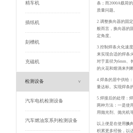
精车机
条；而2000A载
质量问题。
2.调整换向器的
插纸机
般而言，换向器的
定角度。
刻槽机
3.控制焊条火化
来实现合适的焊条
充磁机
对于直径为6mm、
的火花和熔滴来判
4.焊条的居中供
检测设备
量达标。实现焊条
5.焊接后的处理
汽车电机检测设备
两种方法：一是使
用抛光剂、抛光机
汽车燃油泵系列检测设备
以上便是在使用
换
积累更多经验，以