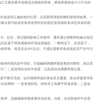
必根据施工方案的要求选择适当规格的焊条，避免焊接痕迹大小不当的
换向器保持正确的相对位置，从而获得理想的雕刻形状和效果。一
量换向器与轨道夹角或使用对应的固定装置辅助来决定具体的固
均匀、起坑；而过慢则影响工作效率。通常通过调整焊机输出电压
电压应基于焊条规格和环境温度确定。一般情况下，在室温下，
0mm的焊条，电压应在40V左右。可通过观察焊条表面是否产生均匀
。保持焊条的居中供给，方能确保两侧焊接效果的对称性，保证质
平行；二是使用自动对中装置，让机器自动调整焊条位置。
表面平整无毛刺。这对保障焊道的寿命至关重要。除去焊接渣滓有
方法有两种：一是使用砂纸、砂轮等工具磨平焊道表面；二是使
作效率，也能确保焊接质量符合标准。当然，在实际操作中还需