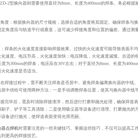
荷的ZD-2型换向器则需要使用直径为8mm、长度为400mm的焊条。务
固定角度：根据换向器的尺寸规格，选择合适的角度将其固定。确保焊条与
固定角度应与轨道平行或垂直，这可减少焊接角度和位置的偏差。通过测
速度：焊条的火化速度直接影响焊接效果。过快的火化速度可能导致表面不
火化速度。电压升高，火化速度加快；电压降低，火化速度减慢。合适的
长度为300mm的焊条，电压应在30V左右；对于直径为8mm、长度为40
断火化速度是否适当。
给：在焊接过程中，需不断关注焊条是否居中。避免焊条偏离换向器的中线
的居中供给可使用两种方法：一是手动调整焊条位置，使其与换向器中线
：焊接完毕后，需及时清除焊接渣滓，然后进行打磨和抛光处理，确保焊道
用刷子、铲子等工具清除；二是使用吸尘器等设备进行清理。打磨抛光的
等设备进行抛光，使焊道表面变得光滑亮丽。
向器点焊机
时需要注意的一些关键技巧。掌握这些技巧，不仅可以提高工
达到更高的焊接技艺。