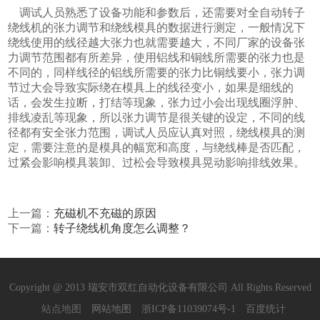
调试人员熟悉了设备功能和参数后，还需要对全自动转子
绕线机的张力调节和绕线模具的数据进行测定，一般情况下
绕线使用的线径越大张力也就需要越大，不同厂家的设备张
力调节范围都有所差异，使用铝线和铜线所需要的张力也是
不同的，同样线径的铝线所需要的张力比铜线要小，张力调
节过大会导致实际绕在模具上的线径变小，如果是细线的
话，会发生拉断，打结等现象，张力过小会出现线圈浮肿、
排线凌乱等现象，所以张力调节是很关键的设定，不同的线
径都有安全张力范围，调试人员应认真对照，绕线模具的测
定，需要注意的是模具的幅宽和高度，与绕线棒是否匹配，
过紧会影响模具装卸、过松会导致模具晃动影响排线效果。
上一篇：
充磁机不充磁的原因
下一篇：
转子绕线机角度怎么调整？
Copyright @ 2013 瑞安市双红自动化设备有限公司 All Rights Reserved
站点地图
网站地图
浙ICP备11039074号-1
百度统计