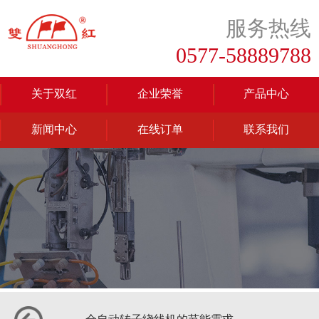
服务热线
0577-58889788
关于双红
企业荣誉
产品中心
新闻中心
在线订单
联系我们