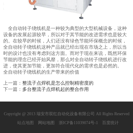
全自动转子绕线机是一种较为典型的大型机械设备，这种
设备的发展起源较早，所以对于其节能的改进需求也是较大
的。在较早的时候，人们还没有绿色节能环保概念的时候，
全自动转子绕线机这种产品就已经出现在市场之上，所以当
时的设计也没有考虑到这方面。而对于现在来说，既然环保
节能的理念已经开始风靡，那么对全自动转子绕线机进行改
进，使其更加节能，更加符合现代化的需求也是必然的。
全自动转子绕线机的生产带来的价值
上一篇：
整流子点焊机是怎么控制精密度的
下一篇：
多台整流子点焊机起的整合作用
Copyright @ 2013 瑞安市双红自动化设备有限公司 All Rights Reserved
站点地图
网站地图
浙ICP备11039074号-1
百度统计