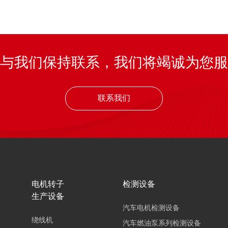
与我们保持联系，我们将竭诚为您服
联系我们
电机转子
检测设备
生产设备
汽车电机检测设备
绕线机
汽车燃油泵系列检测设备