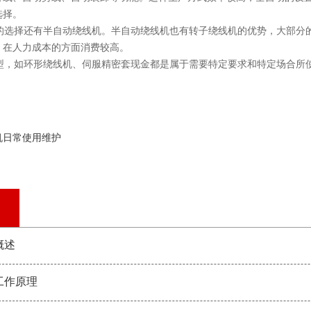
选择。
选择还有半自动绕线机。半自动绕线机也有转子绕线机的优势，大部分的
，在人力成本的方面消费较高。
，如环形绕线机、伺服精密套现金都是属于需要特定要求和特定场合所
机日常使用维护
概述
工作原理