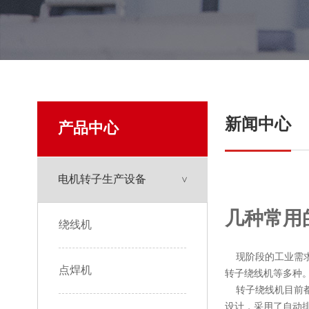
新闻中心
产品中心
电机转子生产设备
几种常用
绕线机
现阶段的工业需求
点焊机
转子绕线机等多种
转子绕线机目前
设计，采用了自动