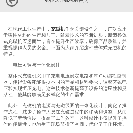
整体式充磁机的特点
在现代工业生产中，
充磁机
作为关键设备之一，广泛应用
于磁性材料的生产和加工。随着技术的不断进步，新型整体
式充磁机应运而生，旨在提升生产效率，确保产品质量，并
重视操作人员的安全。下面为大家介绍这种整体式充磁机的
特点。
1. 电压可调与一体化设计
整体式充磁机采用了充电电压设定电路和PLC可编程控制
器，使得设备能够根据不同的产品和材料要求，调整充磁电
压和实现恒压充电。这种技术创新提高了设备的适应性和灵
活性，使其能够满足多样化的生产需求。
此外，充磁机的电源与充磁线圈的一体化设计，简化了操
作流程，减少了操作人员在充磁过程中的移动和调整，从而
降低了劳动强度，提高了工作效率。这种设计不仅提升了操
作的便捷性，也为生产现场节省了空间，优化了工作环境。