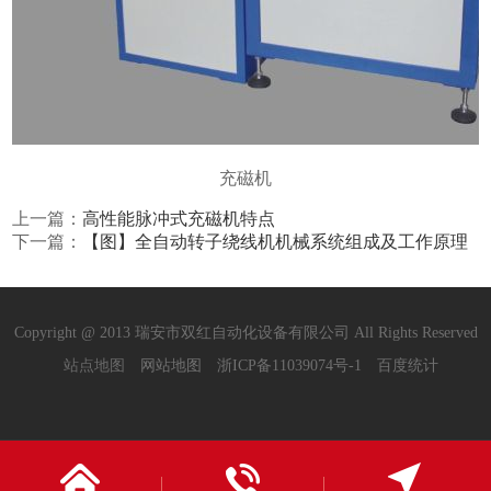
充磁机
上一篇：
高性能脉冲式充磁机特点
下一篇：
【图】全自动转子绕线机机械系统组成及工作原理
Copyright @ 2013 瑞安市双红自动化设备有限公司 All Rights Reserved
站点地图
网站地图
浙ICP备11039074号-1
百度统计