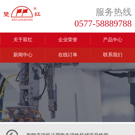
服务热线
0577-58889788
关于双红
企业荣誉
产品中心
新闻中心
在线订单
联系我们