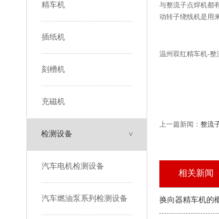
精车机
与整流子点焊机都
动转子绕线机是用
插纸机
温州双红精车机-整
刻槽机
充磁机
上一篇新闻：
整流
检测设备
汽车电机检测设备
相关新闻
汽车燃油泵系列检测设备
换向器精车机的