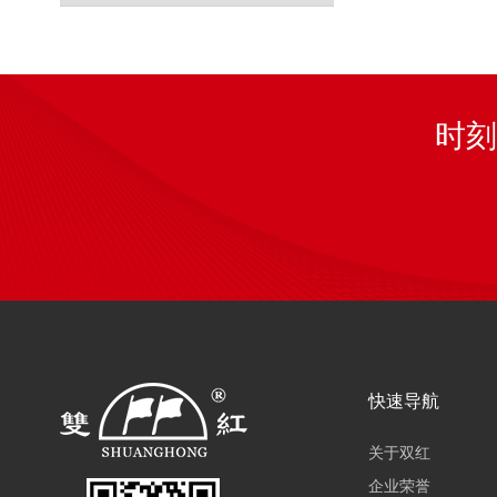
时刻
快速导航
关于双红
企业荣誉