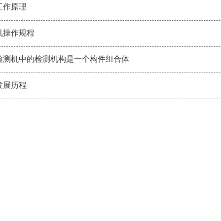
工作原理
机操作规程
检测机中的检测机构是一个构件组合体
发展历程