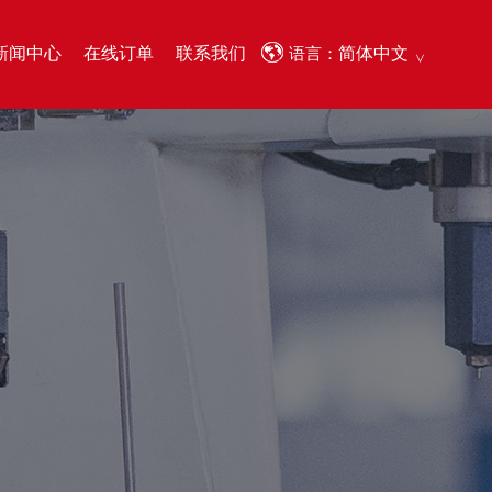
新闻中心
在线订单
联系我们
简体中文
语言：
English