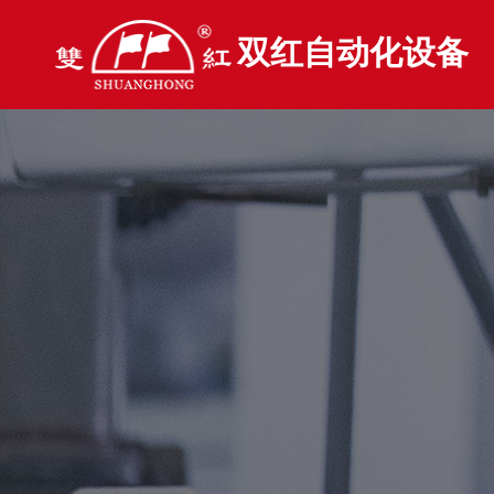
双红自动化设备