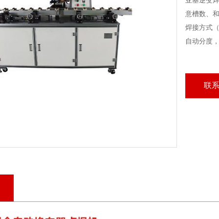
亚基逆变
意槽数、
焊接方式
自动分度
联