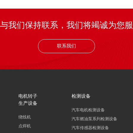
与我们保持联系，我们将竭诚为您服
联系我们
电机转子
检测设备
生产设备
汽车电机检测设备
绕线机
汽车燃油泵系列检测设备
点焊机
汽车传感器检测设备