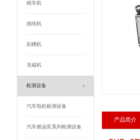
精车机
插纸机
刻槽机
充磁机
检测设备
汽车电机检测设备
产品简介
汽车燃油泵系列检测设备