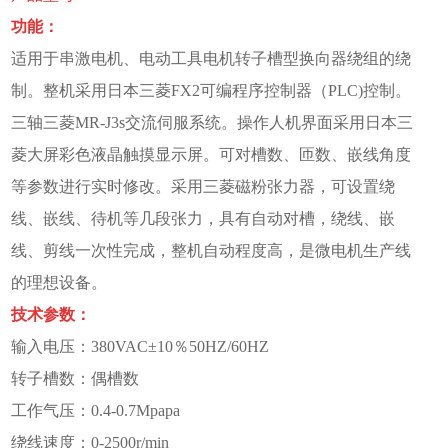
功能
：
适用于串激电机、电动工具电机转子槽型换向器绕组的绕
制。整机采用日本三菱FX2可编程序控制器（PLC)控制。
三轴三菱MR-J3s交流伺服系统。操作人机界面采用日本三
菱大屏彩色液晶触摸显示屏。可对槽数、匝数、嵌线角度
等参数进行实时修改。采用三菱磁粉张力器，可设置绕
线、嵌线、待机等几段张力，具有自动对槽，绕线、嵌
线、剪线一次性完成，整机自动程度高，是微电机生产线
的理想设备。
技术参数：
输入电压：380VAC±10％50HZ/60HZ
转子槽数：偶槽数
工作气压：0.4-0.7Mpapa
绕线速度：0-2500r/min