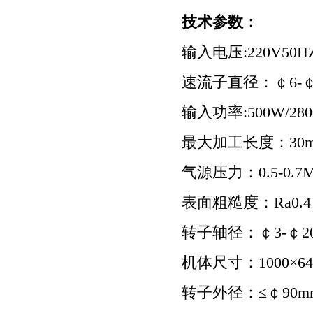
技术参数：
输入电压:220V50H
速流子直径：￠6-￠
输入功率:500W/2800
最大加工长度：30
气源压力：0.5-0.7M
表面粗糙度：Ra0.4
转子轴径：￠3-￠2
机体尺寸：1000×640
转子外径：≤￠90m