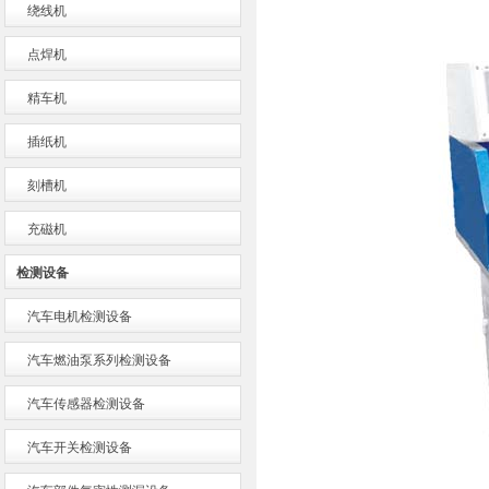
绕线机
点焊机
精车机
插纸机
刻槽机
充磁机
检测设备
汽车电机检测设备
汽车燃油泵系列检测设备
汽车传感器检测设备
汽车开关检测设备